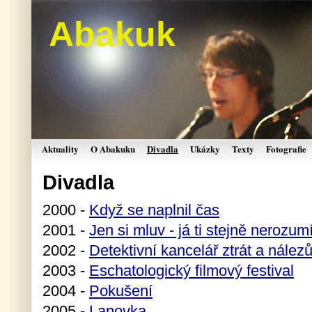
Abakuk
Aktuality
O Abakuku
Divadla
Ukázky
Texty
Fotografie
Divadla
2000 -
Když se naplnil čas
2001 -
Jen si mluv - já ti stejně nerozu
2002 -
Detektivní kancelář ztrát a nález
2003 -
Eschatologický filmový festival
2004 -
Pokušení
2005 -
Lanovka