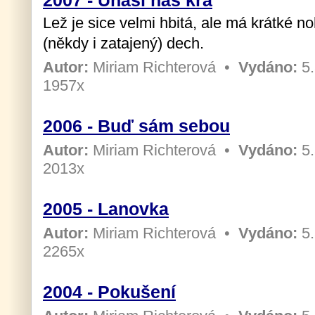
2007 - Unáší nás kra
Lež je sice velmi hbitá, ale má krátké n
(někdy i zatajený) dech.
Autor:
Miriam Richterová
•
Vydáno:
5.
1957x
2006 - Buď sám sebou
Autor:
Miriam Richterová
•
Vydáno:
5.
2013x
2005 - Lanovka
Autor:
Miriam Richterová
•
Vydáno:
5.
2265x
2004 - Pokušení