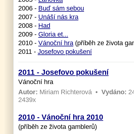
2006 -
Buď sám sebou
2007 -
Unáší nás kra
2008 -
Had
2009 -
Gloria et...
2010 -
Vánoční hra
(příběh ze života ga
2011 -
Josefovo pokušení
2011 - Josefovo pokušení
Vánoční hra
Autor:
Miriam Richterová
•
Vydáno:
24
2439x
2010 - Vánoční hra 2010
(příběh ze života gamblerů)