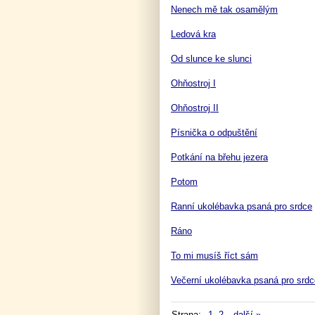
Nenech mě tak osamělým
Ledová kra
Od slunce ke slunci
Ohňostroj I
Ohňostroj II
Písnička o odpuštění
Potkání na břehu jezera
Potom
Ranní ukolébavka psaná pro srdce
Ráno
To mi musíš říct sám
Večerní ukolébavka psaná pro srdc
Strana:
1
2
další »