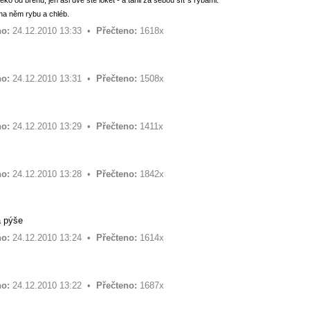
aleko od břehu, jen asi dvě stě loket - a táhli za sebou síť s rybami.
a na něm rybu a chléb.
o:
24.12.2010 13:33 •
Přečteno:
1618x
o:
24.12.2010 13:31 •
Přečteno:
1508x
o:
24.12.2010 13:29 •
Přečteno:
1411x
o:
24.12.2010 13:28 •
Přečteno:
1842x
a pýše
o:
24.12.2010 13:24 •
Přečteno:
1614x
o:
24.12.2010 13:22 •
Přečteno:
1687x