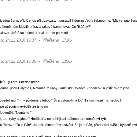
edou ženu, přistiženou při cizoložství; postavili ji doprostřed a řeknou mu: "Mistře, tato žen
. V zákoně nám Mojžíš přikázal takové kamenovat. Co říkáš ty?"
lovat. Ježíš se sklonil a psal prstem po zemi.
o:
24.12.2010 13:37 •
Přečteno:
1718x
o:
24.12.2010 13:35 •
Přečteno:
1350x
íků u jezera Tiberiadského.
, Tomáš, jinak Didymos, Natanael z Kány Galilejské, synové Zebedeovi a ještě dva z jeho
ověděli mu: "I my půjdeme s tebou." Šli a vstoupili na loď. Té noci však nic neulovili.
ale učedníci nevěděli, že je to on.
Odpověděli: "Nemáme."
, tam ryby najdete." Hodili síť a nemohli ji ani utáhnout pro množství ryb.
 Petrovi: "To je Pán!" Jakmile Šimon Petr uslyšel, že je to Pán, přehodil si plášť - byl totiž sv