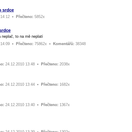
o srdce
 14:12 •
Přečteno:
5852x
srdce
 neplač, to na mě neplatí
 14:09 •
Přečteno:
75862x •
Komentářů:
38348
o:
24.12.2010 13:48 •
Přečteno:
2038x
o:
24.12.2010 13:44 •
Přečteno:
1682x
o:
24.12.2010 13:40 •
Přečteno:
1367x
o:
24.12.2010 13:39 •
Přečteno:
1302x