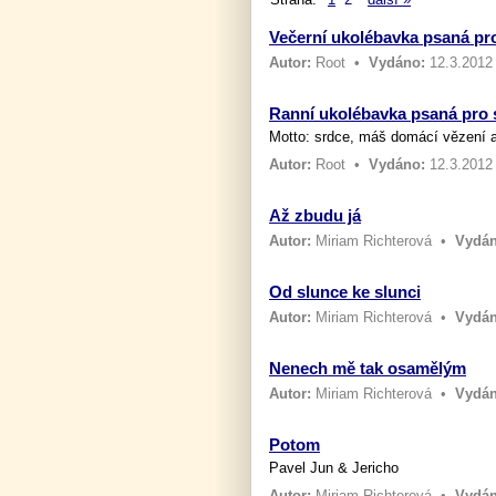
Večerní ukolébavka psaná pr
Autor:
Root
•
Vydáno:
12.3.2012
Ranní ukolébavka psaná pro 
Motto: srdce, máš domácí vězení a
Autor:
Root
•
Vydáno:
12.3.2012
Až zbudu já
Autor:
Miriam Richterová
•
Vydán
Od slunce ke slunci
Autor:
Miriam Richterová
•
Vydán
Nenech mě tak osamělým
Autor:
Miriam Richterová
•
Vydán
Potom
Pavel Jun & Jericho
Autor:
Miriam Richterová
•
Vydán