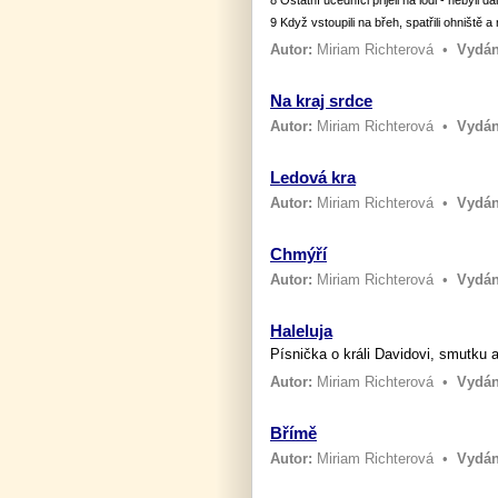
8 Ostatní učedníci přijeli na lodi - nebyli d
9 Když vstoupili na břeh, spatřili ohniště 
Autor:
Miriam Richterová
•
Vydán
Na kraj srdce
Autor:
Miriam Richterová
•
Vydán
Ledová kra
Autor:
Miriam Richterová
•
Vydán
Chmýří
Autor:
Miriam Richterová
•
Vydán
Haleluja
Písnička o králi Davidovi, smutku 
Autor:
Miriam Richterová
•
Vydán
Břímě
Autor:
Miriam Richterová
•
Vydán