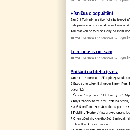
Písnička o odpuštění
Jan 8:3 Tu k němu zákoníci a farizeové přiv
byla přistižena při činu jako cizoložnice
Tou otázkou ho zkoušeli, aby ho mohli obža
Autor:
Miriam Richterová
•
Vydán
To mi musíš říct sám
Autor:
Miriam Richterová
•
Vydán
Potkání na břehu jezera
Jan 21:1 Potom se Ježíš opět zjevil učedn
2 Stalo se to takto: Byli spolu Šimon Petr
učedníků.
3 Šimon Petr jim řekl: "Jdu lovit ryby." Odp
4 Když začalo svítat, stál Ježíš na břehu, 
5 Ježíš jim řekl: "Nemáte něco k jídlu?" 
6 Řekl jim: "Hoďte síť na pravou stranu lodi
7 Onen učedník, kterého Ježíš miloval, řekl
- a brodil se k němu vodou.