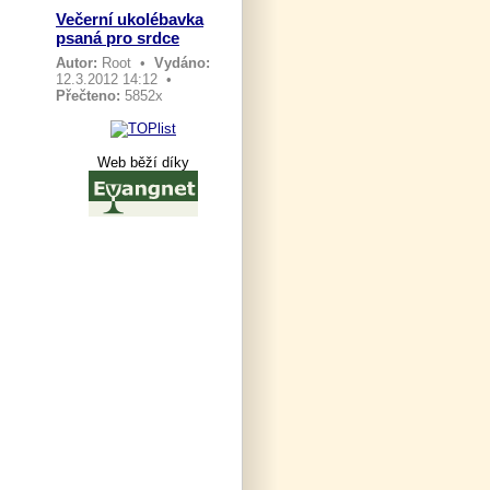
Večerní ukolébavka
psaná pro srdce
Autor:
Root
•
Vydáno:
12.3.2012 14:12 •
Přečteno:
5852x
Web běží díky