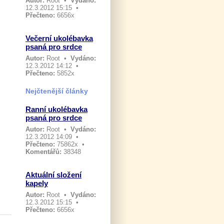
Autor:
Root
•
Vydáno:
12.3.2012 15:15 •
Přečteno:
6656x
Večerní ukolébavka
psaná pro srdce
Autor:
Root
•
Vydáno:
12.3.2012 14:12 •
Přečteno:
5852x
Nejčtenější články
Ranní ukolébavka
psaná pro srdce
Autor:
Root
•
Vydáno:
12.3.2012 14:09 •
Přečteno:
75862x •
Komentářů:
38348
Aktuální složení
kapely
Autor:
Root
•
Vydáno:
12.3.2012 15:15 •
Přečteno:
6656x