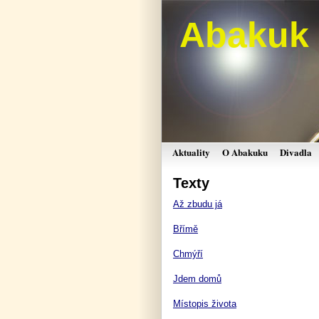
Abakuk
Aktuality
O Abakuku
Divadla
Texty
Až zbudu já
Břímě
Chmýří
Jdem domů
Místopis života