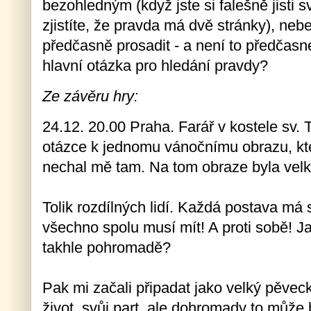
bezohledným (když jste si falešně jisti 
zjistíte, že pravda má dvě stránky), neb
předčasně prosadit - a není to předčasn
hlavní otázka pro hledání pravdy?
Ze závěru hry:
24.12. 20.00 Praha. Farář v kostele sv
otázce k jednomu vánočnímu obrazu, kter
nechal mě tam. Na tom obraze byla velká
Tolik rozdílných lidí. Každá postava má
všechno spolu musí mít! A proti sobě! 
takhle pohromadě?
Pak mi začali připadat jako velký pěvec
život, svůj part, ale dohromady to může 