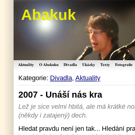
Abakuk
Aktuality
O Abakuku
Divadla
Ukázky
Texty
Fotografie
Kategorie:
Divadla
,
Aktuality
2007 - Unáší nás kra
Lež je sice velmi hbitá, ale má krátké n
(někdy i zatajený) dech.
Hledat pravdu není jen tak... Hledání pr