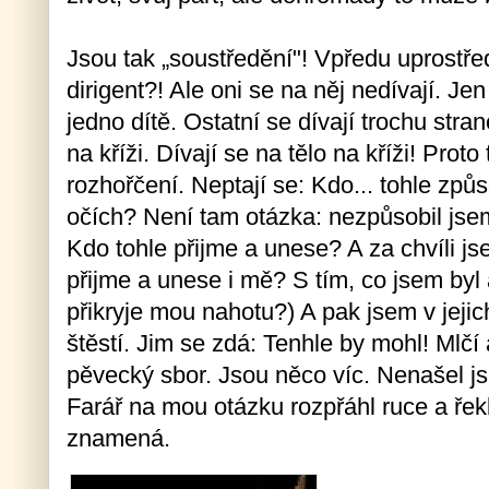
Jsou tak „soustředění"! Vpředu uprostřed
dirigent?! Ale oni se na něj nedívají. Je
jedno dítě. Ostatní se dívají trochu stra
na kříži. Dívají se na tělo na kříži! Proto
rozhořčení. Neptají se: Kdo... tohle způs
očích? Není tam otázka: nezpůsobil jsem
Kdo tohle přijme a unese? A za chvíli js
přijme a unese i mě? S tím, co jsem byl
přikryje mou nahotu?) A pak jsem v jejic
štěstí. Jim se zdá: Tenhle by mohl! Mlčí a
pěvecký sbor. Jsou něco víc. Nenašel js
Farář na mou otázku rozpřáhl ruce a řekl
znamená.