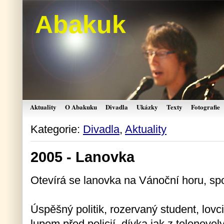
Abakuk
Aktuality
O Abakuku
Divadla
Ukázky
Texty
Fotografie
Kategorie:
Divadla
,
Aktuality
2005 - Lanovka
Otevírá se lanovka na Vánoční horu, spou
Úspěšný politik, rozervaný student, lovci 
lupem před policií, dívka jak z telenove