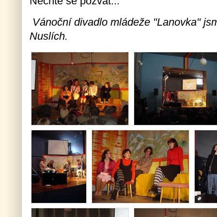
Nechte se pozvat...
Vánoční divadlo mládeže "Lanovka" jsme
Nuslích.