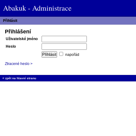
Abakuk - Administrace
Přihlásit
Přihlášení
Uživatelské jméno
Heslo
napořád
Ztracené heslo >
< zpět na hlavní stranu