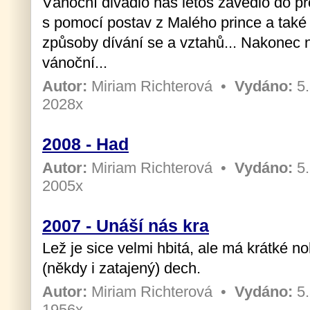
Vánoční divadlo nás letos zavedlo do pro
s pomocí postav z Malého prince a také
způsoby dívání se a vztahů... Nakonec 
vánoční...
Autor:
Miriam Richterová
•
Vydáno:
5.
2028x
2008 - Had
Autor:
Miriam Richterová
•
Vydáno:
5.
2005x
2007 - Unáší nás kra
Lež je sice velmi hbitá, ale má krátké n
(někdy i zatajený) dech.
Autor:
Miriam Richterová
•
Vydáno:
5.
1956x