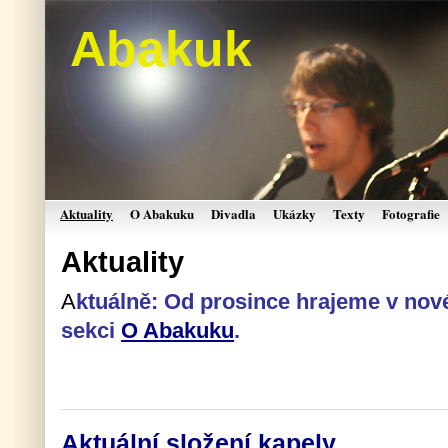
Abakuk
Aktuality
O Abakuku
Divadla
Ukázky
Texty
Fotografie
Aktuality
A
ktuálně: Od prosince hrajeme v nové
sekci
O Abakuku
.
Aktuální složení kapely