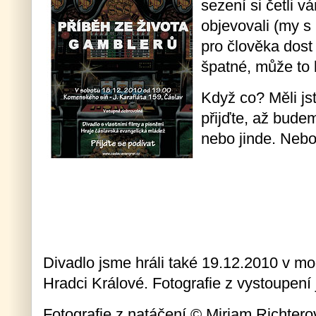
sezení si četli v
objevovali (my s 
pro člověka dost
špatné, může to b
Když co? Měli jst
přijďte, až bude
nebo jinde. Nebo
Divadlo jsme hráli také 19.12.2010 v mo
Hradci Králové. Fotografie z vystoupení
Fotografie z natáčení © Miriam Richtero