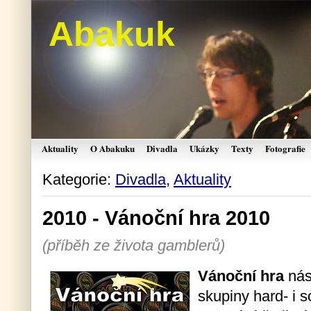
Abakuk
Aktuality
O Abakuku
Divadla
Ukázky
Texty
Fotografie
Kategorie:
Divadla
,
Aktuality
2010 - Vánoční hra 2010
(příběh ze života gamblerů)
Vánoční hra
nás
skupiny hard- i 