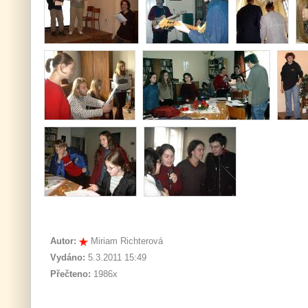
Autor:
Miriam Richterová
Vydáno:
5.3.2011 15:49
Přečteno:
1986x