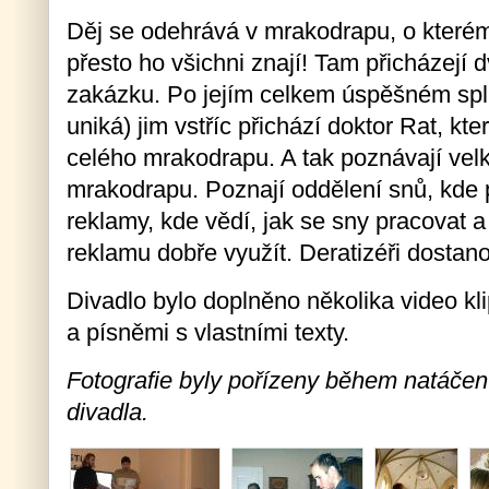
Děj se odehrává v mrakodrapu, o kterém
přesto ho všichni znají! Tam přicházejí dv
zakázku. Po jejím celkem úspěšném spln
uniká) jim vstříc přichází doktor Rat, kt
celého mrakodrapu. A tak poznávají vel
mrakodrapu. Poznají oddělení snů, kde 
reklamy, kde vědí, jak se sny pracovat a
reklamu dobře využít. Deratizéři dostan
Divadlo bylo doplněno několika video klip
a písněmi s vlastními texty.
Fotografie byly pořízeny během natáčen
divadla.