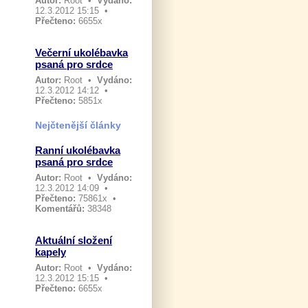
Autor:
Root
•
Vydáno:
12.3.2012 15:15 •
Přečteno:
6655x
Večerní ukolébavka
psaná pro srdce
Autor:
Root
•
Vydáno:
12.3.2012 14:12 •
Přečteno:
5851x
Nejčtenější články
Ranní ukolébavka
psaná pro srdce
Autor:
Root
•
Vydáno:
12.3.2012 14:09 •
Přečteno:
75861x •
Komentářů:
38348
Aktuální složení
kapely
Autor:
Root
•
Vydáno:
12.3.2012 15:15 •
Přečteno:
6655x