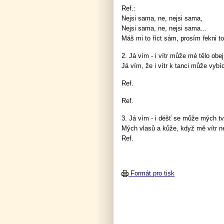
Ref.:
Nejsi sama, ne, nejsi sama,
Nejsi sama, ne, nejsi sama...
Máš mi to říct sám, prosím řekni t
2. Já vím - i vítr může mé tělo obe
Já vím, že i vítr k tanci může vybí
Ref.
Ref.
3. Já vím - i déšť se může mých tv
Mých vlasů a kůže, když mě vítr ne
Ref.
Formát pro tisk