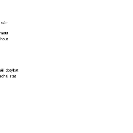
o sám.
jmout
dnout
áří dotýkat
chal stát