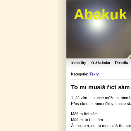
Abakuk
Aktuality
O Abakuku
Divadla
Kategorie:
Texty
To mi musíš říct sám
1. Já vím - i slunce může mi ráno hl
Přes okno mi ráno někdy slunce slz
Máš to říci sám
Máš mi to říci sám
Že nejsem, ne, to mi musíš říct sá