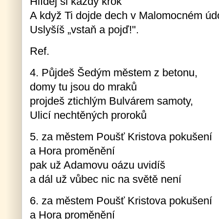
Hlídej si každý krok
A když Ti dojde dech v Malomocném údo
Uslyšíš „vstaň a pojď!".
Ref.
4. Půjdeš Šedým městem z betonu,
domy tu jsou do mraků
projdeš ztichlým Bulvárem samoty,
Ulicí nechtěných proroků
5. za městem Poušť Kristova pokušení
a Hora proměnění
pak už Adamovu oázu uvidíš
a dál už vůbec nic na světě není
6. za městem Poušť Kristova pokušení
a Hora proměnění