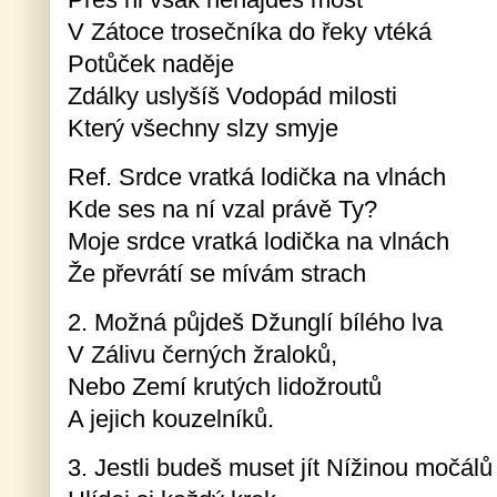
V Zátoce trosečníka do řeky vtéká
Potůček naděje
Zdálky uslyšíš Vodopád milosti
Který všechny slzy smyje
Ref. Srdce vratká lodička na vlnách
Kde ses na ní vzal právě Ty?
Moje srdce vratká lodička na vlnách
Že převrátí se mívám strach
2. Možná půjdeš Džunglí bílého lva
V Zálivu černých žraloků,
Nebo Zemí krutých lidožroutů
A jejich kouzelníků.
3. Jestli budeš muset jít Nížinou močálů