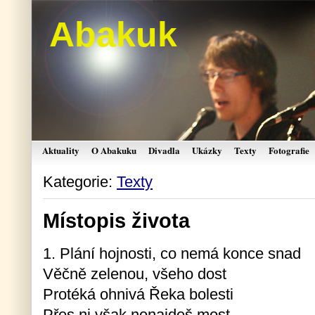
Abakuk
Aktuality
O Abakuku
Divadla
Ukázky
Texty
Fotografie
Kategorie:
Texty
Místopis života
1. Plání hojnosti, co nemá konce snad
Věčně zelenou, všeho dost
Protéká ohnivá Řeka bolesti
Přes ni však nenajdeš most