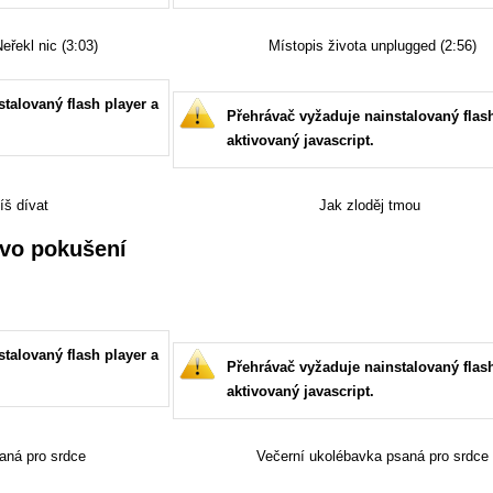
eřekl nic (3:03)
Místopis života unplugged (2:56)
talovaný flash player a
Přehrávač vyžaduje nainstalovaný flash
aktivovaný javascript.
íš dívat
Jak zloděj tmou
ovo pokušení
talovaný flash player a
Přehrávač vyžaduje nainstalovaný flash
aktivovaný javascript.
aná pro srdce
Večerní ukolébavka psaná pro srdce