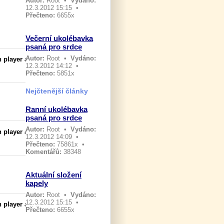
Autor:
Root
•
Vydáno:
12.3.2012 15:15 •
Přečteno:
6655x
Večerní ukolébavka
psaná pro srdce
Autor:
Root
•
Vydáno:
 player a
12.3.2012 14:12 •
Přečteno:
5851x
Nejčtenější články
Ranní ukolébavka
psaná pro srdce
Autor:
Root
•
Vydáno:
 player a
12.3.2012 14:09 •
Přečteno:
75861x •
Komentářů:
38348
Aktuální složení
kapely
Autor:
Root
•
Vydáno:
12.3.2012 15:15 •
 player a
Přečteno:
6655x