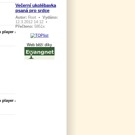
Večerní ukolébavka
psaná pro srdce
Autor:
Root
•
Vydáno:
12.3.2012 14:12 •
Přečteno:
5851x
 player a
Web běží díky
 player a