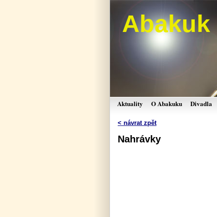
Abakuk
Aktuality
O Abakuku
Divadla
< návrat zpět
Nahrávky