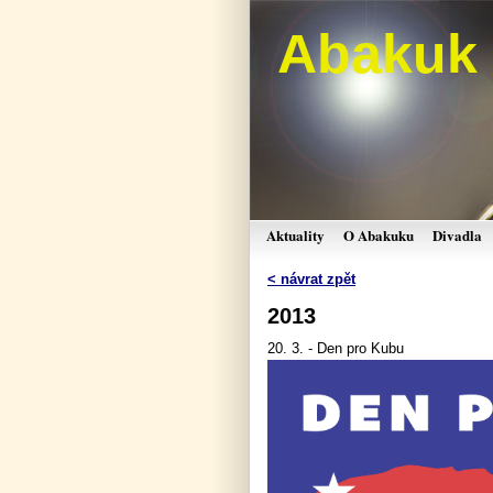
Abakuk
Aktuality
O Abakuku
Divadla
< návrat zpět
2013
20. 3. - Den pro Kubu