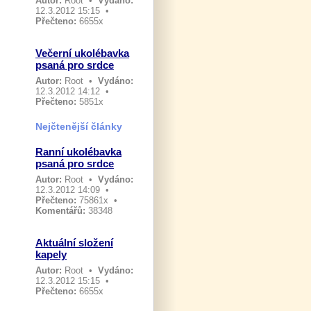
Autor:
Root
•
Vydáno:
12.3.2012 15:15 •
Přečteno:
6655x
Večerní ukolébavka
psaná pro srdce
Autor:
Root
•
Vydáno:
12.3.2012 14:12 •
Přečteno:
5851x
Nejčtenější články
Ranní ukolébavka
psaná pro srdce
Autor:
Root
•
Vydáno:
12.3.2012 14:09 •
Přečteno:
75861x •
Komentářů:
38348
Aktuální složení
kapely
Autor:
Root
•
Vydáno:
12.3.2012 15:15 •
Přečteno:
6655x