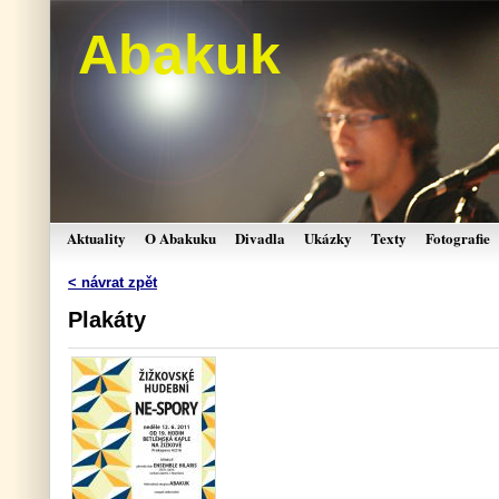
Abakuk
Aktuality
O Abakuku
Divadla
Ukázky
Texty
Fotografie
< návrat zpět
Plakáty