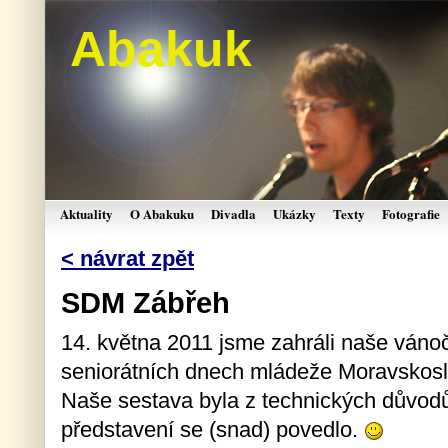
Abakuk
Aktuality
O Abakuku
Divadla
Ukázky
Texty
Fotografie
< návrat zpět
SDM Zábřeh
14. května 2011 jsme zahráli naše vánoč
seniorátních dnech mládeže Moravskosl
Naše sestava byla z technických důvodů
představení se (snad) povedlo.