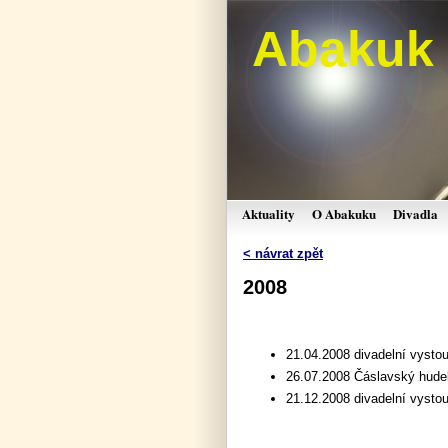
Abakuk
Aktuality
O Abakuku
Divadla
< návrat zpět
2008
21.04.2008 divadelní vysto
26.07.2008 Čáslavský hudeb
21.12.2008 divadelní vysto