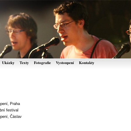
Ukázky
Texty
Fotografie
Vystoupení
Kontakty
upení, Praha
ní festival
upení, Čáslav