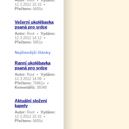
Autor:
Root
•
Vydáno:
12.3.2012 15:15 •
Přečteno:
6655x
Večerní ukolébavka
psaná pro srdce
Autor:
Root
•
Vydáno:
12.3.2012 14:12 •
Přečteno:
5851x
Nejčtenější články
Ranní ukolébavka
psaná pro srdce
Autor:
Root
•
Vydáno:
12.3.2012 14:09 •
Přečteno:
75861x •
Komentářů:
38348
Aktuální složení
kapely
Autor:
Root
•
Vydáno:
12.3.2012 15:15 •
Přečteno:
6655x